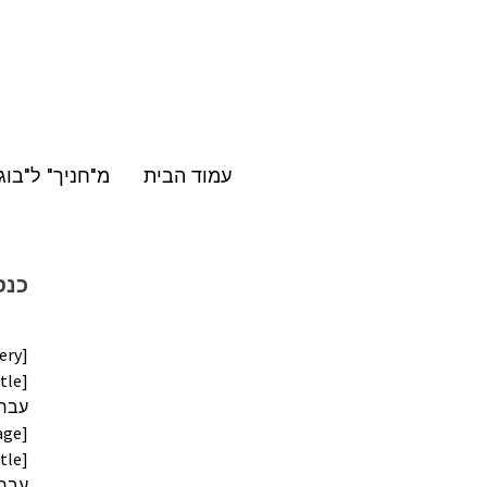
Skip
to
content
עמוד הבית
מ"חניך" ל"בוג
כנס מחזו
[photo_gallery]
age]